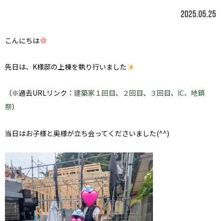
2025.05.25
こんにちは
先日は、K様邸の上棟を執り行いました
（※過去URLリンク：
建築家１回目
、
２回目
、
３回目
、
IC、
地鎮
祭
）
当日はお子様と奥様が立ち会ってくださいました(^^)