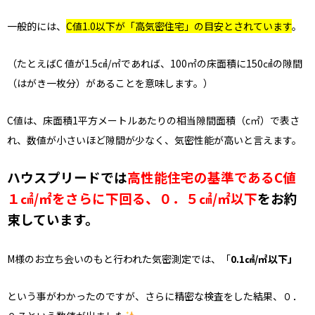
一般的には、
C値1.0以下が「高気密住宅」の目安とされています
。
（たとえばC 値が1.5㎠/㎡であれば、100㎡の床面積に150㎠の隙間
（はがき一枚分）があることを意味します。）
C値は、床面積1平方メートルあたりの相当隙間面積（c㎡）で表さ
れ、数値が小さいほど隙間が少なく、気密性能が高いと言えます。
ハウスプリードでは
高性能住宅
の基準であるC値
１㎠/㎡をさらに下回る、０．５㎠/㎡以下
をお約
束しています。
M様のお立ち会いのもと行われた気密測定では、「
0.1㎠/㎡以下」
という事がわかったのですが、さらに精密な検査をした結果、０．