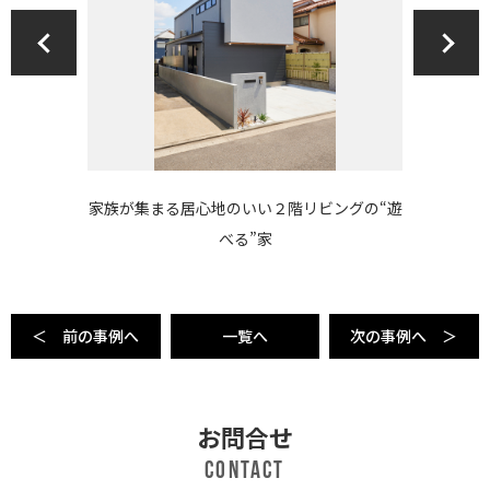
ングの“遊
家族それぞれに居場所があって、自由につな
趣味を
がる光と空の家
＜ 前の事例へ
一覧へ
次の事例へ ＞
お問合せ
Contact