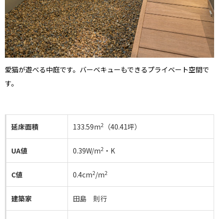
愛猫が遊べる中庭です。バーベキューもできるプライベート空間で
す。
2
延床面積
133.59m
（40.41坪）
2
UA値
0.39W/m
・K
2
2
C値
0.4cm
/m
建築家
田島 則行