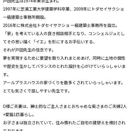
戸田先生は1974年東京生まれ。
1997年に芝浦工業大学建築学科卒業、2009年にトダセイサクショ
一級建築士事務所開設。
2016年に株式会社トダセイサクショ 一級建築士事務所を設立。
「家」を考えている人の良き相談相手となり、コンシェルジュとし
てその思い描く「イエ」を形にするお手伝いする、
それが戸田先生の信念です。
夢を実現するために要望を取り入れまとめあげ、同時に土地の個性
や歴史を生かしてバランスのとれた設計を心がけていらっしゃいま
す。
アールプラスハウスの家づくりを数多くされていらっしゃいます。
とても気さくで話しやすい先生です。
O様ご夫妻は、紳士的なご主人さまとおちゃめな奥さまのご夫婦2人
+愛猫1匹暮らし。
お子さまは独立されていて、住み慣れたご自宅の建替えを検討され
ております。